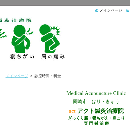
メインページ
メインページ
>
診療時間・料金
Medical Acupuncture Clinic
岡崎市 はり・きゅう
act
アクト鍼灸治療院
ぎっくり腰・寝ちがえ・肩こり
専 門 鍼 治 療