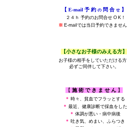
【 E-mail 予 約
問 合
】
の
せ
２４ｈ 予約のお問合せ O K！
※
E-mailでは当日予約できませ
【小さなお子様のみえる方
お子様の相手をしていただける方
必ずご同伴して下さい。
【
施 術 で き ま せ ん
】
＊
時々、貧血でフラッとする
＊
最近、健康診断で採血をし
＊
体調が悪い・病中病後
＊
吐き気、めまい、ふらつき