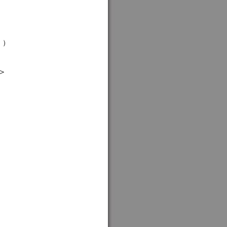
 ）
＞
）
）