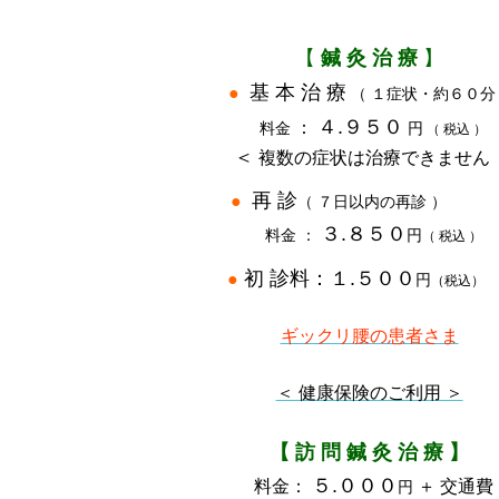
【
鍼 灸 治 療
】
基 本 治 療
●
（ １症状・約６０分
４.９５０
：
料金
円
（ 税込 ）
＜
複数の症状は治療できません 
再 診
●
（
７日以内の再診 
３.８５０
料金 ：
円
（ 税込 ）
初 診料：１.５００
●
円
（税込
ギックリ腰の患者さま
＜ 健康保険のご利用 ＞
【 訪 問 鍼 灸 治 療 】
５.０００
料金：
＋ 交通費
円