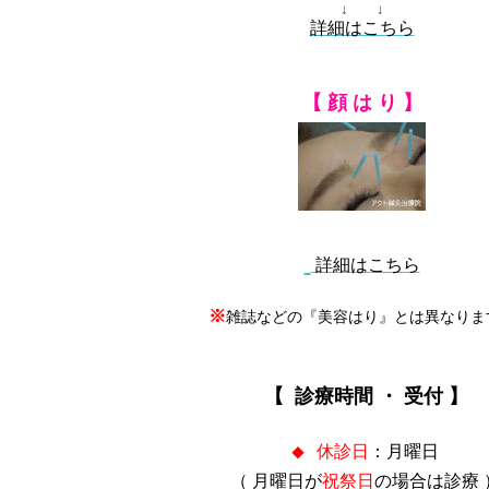
↓ ↓
詳細はこちら
【 顔 は り 】
詳細はこちら
※
雑誌などの『美容はり』とは異なりま
【 診療時間 ・ 受付 】
休診日
：月曜日
◆
（ 月曜日が
祝祭日
の場合は診療 