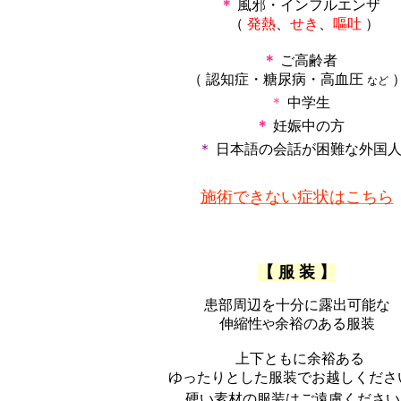
＊
風邪・インフルエンザ
（
発熱
、
せき
、
嘔吐
）
＊
ご高齢者
（ 認知症・糖尿病・高血圧
など
＊
中学生
＊
妊娠中の方
＊
日本語の会話が困難な外国
施術できない症状はこちら
【 服 装 】
患部周辺を十分に露出可能な
伸縮性
余裕のある服装
や
上下ともに余裕ある
ゆったりとした服装でお越しくださ
硬い素材の服装はご遠慮ください