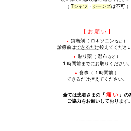
（
Tシャツ
・
ジーンズ
は不可 ）
【 お 願 い 】
鎮痛剤（ ロキソニン
）
●
など
診療前は
できるだけ
控えてくださ
貼り薬（ 湿布
）
●
など
１
時間前までにお取りください
食事（ １時間前 ）
●
できるだけ控えてください。
痛 い
全ては患者さまの『
』の
ご協力を
お願いしております
------------------------------------