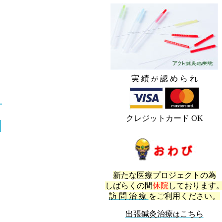
実 績
認 め ら れ
が
クレジットカード OK
新たな医療プロジェクトの為
しばらくの間
休院
しております
訪 問 治 療
をご利用ください。
出張鍼灸治療
こちら
は